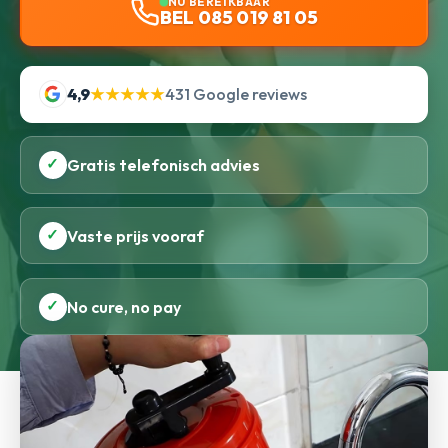
NU BEREIKBAAR
BEL 085 019 81 05
4,9
★★★★★
431 Google reviews
✓
Gratis telefonisch advies
✓
Vaste prijs vooraf
✓
No cure, no pay