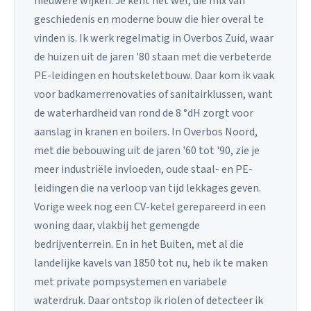
nieuwere wijken. Je kent het wel, die mix van
geschiedenis en moderne bouw die hier overal te
vinden is. Ik werk regelmatig in Overbos Zuid, waar
de huizen uit de jaren '80 staan met die verbeterde
PE-leidingen en houtskeletbouw. Daar kom ik vaak
voor badkamerrenovaties of sanitairklussen, want
de waterhardheid van rond de 8 °dH zorgt voor
aanslag in kranen en boilers. In Overbos Noord,
met die bebouwing uit de jaren '60 tot '90, zie je
meer industriële invloeden, oude staal- en PE-
leidingen die na verloop van tijd lekkages geven.
Vorige week nog een CV-ketel gerepareerd in een
woning daar, vlakbij het gemengde
bedrijventerrein. En in het Buiten, met al die
landelijke kavels van 1850 tot nu, heb ik te maken
met private pompsystemen en variabele
waterdruk. Daar ontstop ik riolen of detecteer ik