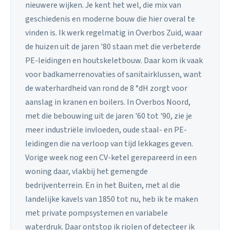
nieuwere wijken. Je kent het wel, die mix van
geschiedenis en moderne bouw die hier overal te
vinden is. Ik werk regelmatig in Overbos Zuid, waar
de huizen uit de jaren '80 staan met die verbeterde
PE-leidingen en houtskeletbouw. Daar kom ik vaak
voor badkamerrenovaties of sanitairklussen, want
de waterhardheid van rond de 8 °dH zorgt voor
aanslag in kranen en boilers. In Overbos Noord,
met die bebouwing uit de jaren '60 tot '90, zie je
meer industriële invloeden, oude staal- en PE-
leidingen die na verloop van tijd lekkages geven.
Vorige week nog een CV-ketel gerepareerd in een
woning daar, vlakbij het gemengde
bedrijventerrein. En in het Buiten, met al die
landelijke kavels van 1850 tot nu, heb ik te maken
met private pompsystemen en variabele
waterdruk. Daar ontstop ik riolen of detecteer ik