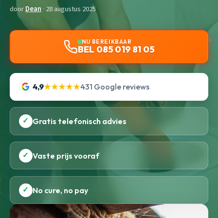
door
Dean
· 28 augustus 2025
NU BEREIKBAAR
BEL 085 019 81 05
4,9
★★★★★
431 Google reviews
✓
Gratis telefonisch advies
✓
Vaste prijs vooraf
✓
No cure, no pay