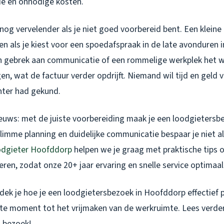
tie en onnodige kosten.
nog vervelender als je niet goed voorbereid bent. Een kleine
n als je kiest voor een spoedafspraak in de late avonduren 
 gebrek aan communicatie of een rommelige werkplek het w
en, wat de factuur verder opdrijft. Niemand wil tijd en geld v
ënter had gekund.
ieuws: met de juiste voorbereiding maak je een loodgietersb
limme planning en duidelijke communicatie bespaar je niet a
dgieter Hoofddorp
helpen we je graag met praktische tips 
eren, zodat onze 20+ jaar ervaring en snelle service optimaa
ek je hoe je een loodgietersbezoek in Hoofddorp effectief p
ste moment tot het vrijmaken van de werkruimte. Lees verder
j bezoek!