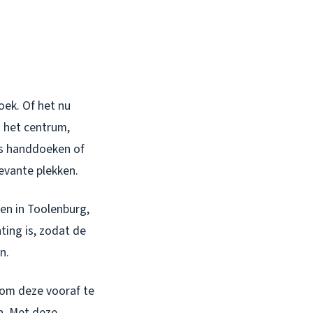
oek. Of het nu
n het centrum,
als handdoeken of
evante plekken.
en in Toolenburg,
ting is, zodat de
n.
 om deze vooraf te
n. Met deze