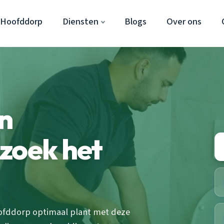
 Hoofddorp
Diensten
Blogs
Over ons
en
zoek het
ofddorp optimaal plant met deze