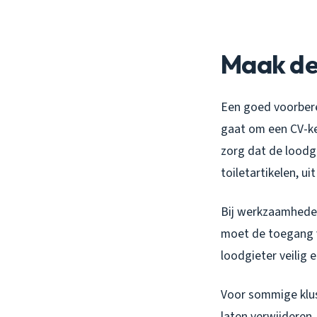
Maak de
Een goed voorberei
gaat om een CV-ke
zorg dat de loodgi
toiletartikelen, u
Bij werkzaamheden
moet de toegang vr
loodgieter veilig 
Voor sommige klus
laten verwijderen