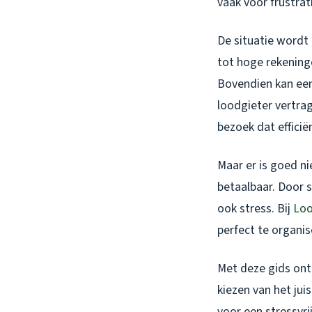
vaak voor frustra
De situatie wordt 
tot hoge rekeninge
Bovendien kan een
loodgieter vertrag
bezoek dat effici
Maar er is goed n
betaalbaar. Door s
ook stress. Bij
Loo
perfect te organis
Met deze gids ontd
kiezen van het jui
voor een stressvri