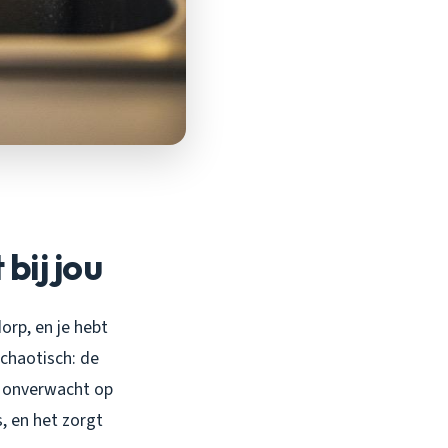
bij jou
orp, en je hebt
 chaotisch: de
en onverwacht op
, en het zorgt