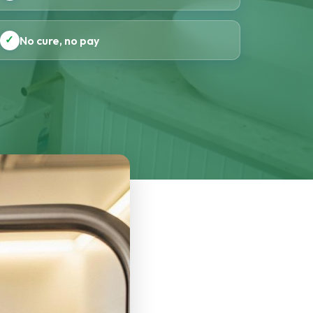
✓
No cure, no pay