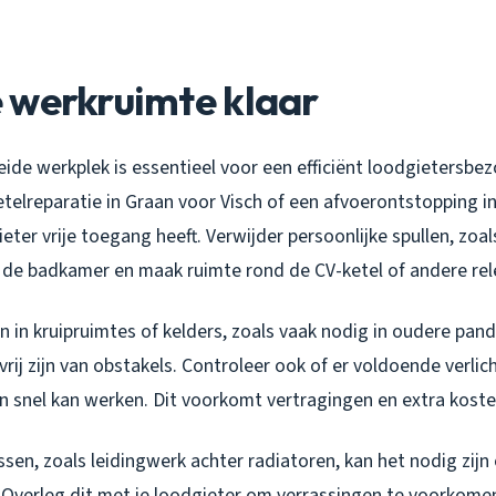
 werkruimte klaar
de werkplek is essentieel voor een efficiënt loodgietersbez
telreparatie in Graan voor Visch of een afvoerontstopping i
eter vrije toegang heeft. Verwijder persoonlijke spullen, zo
it de badkamer en maak ruimte rond de CV-ketel of andere rel
 in kruipruimtes of kelders, zoals vaak nodig in oudere pand
ij zijn van obstakels. Controleer ook of er voldoende verlich
en snel kan werken. Dit voorkomt vertragingen en extra koste
sen, zoals leidingwerk achter radiatoren, kan het nodig zijn
. Overleg dit met je loodgieter om verrassingen te voorkome