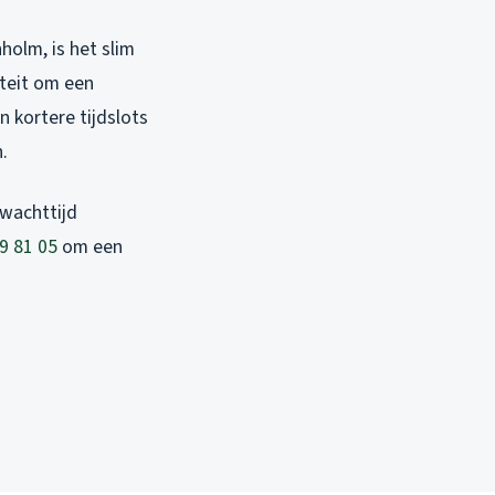
olm, is het slim
iteit om een
n kortere tijdslots
.
 wachttijd
9 81 05
om een