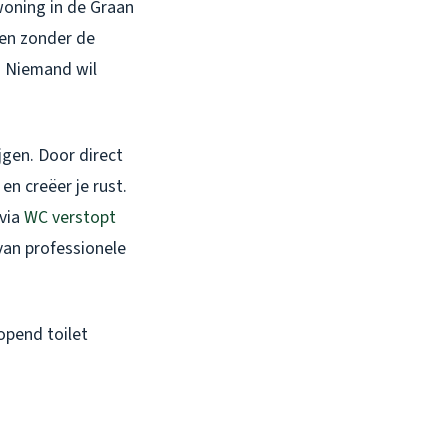
woning in de Graan
 en zonder de
. Niemand wil
jgen. Door direct
n creëer je rust.
 via
WC verstopt
van professionele
opend toilet