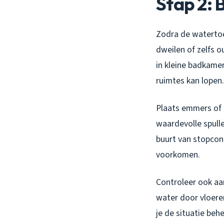
Stap 2: 
Zodra de watertoe
dweilen of zelfs o
in kleine badkamer
ruimtes kan lopen.
Plaats emmers of 
waardevolle spulle
buurt van stopcont
voorkomen.
Controleer ook aa
water door vloeren
je de situatie be