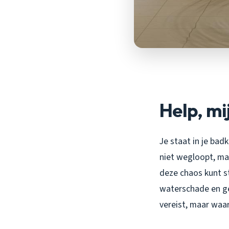
Help, mi
Je staat in je ba
niet wegloopt, maar
deze chaos kunt st
waterschade en gez
vereist, maar waar