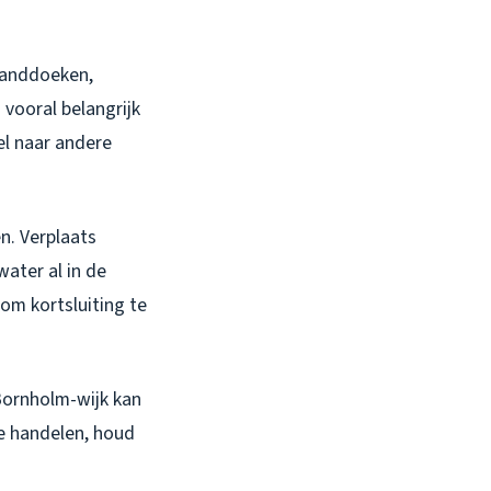
 handdoeken,
 vooral belangrijk
el naar andere
n. Verplaats
water al in de
 om kortsluiting te
Bornholm-wijk kan
te handelen, houd