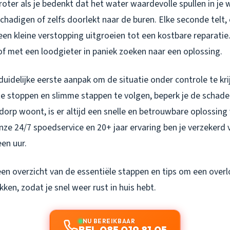
oter als je bedenkt dat het water waardevolle spullen in je 
chadigen of zelfs doorlekt naar de buren. Elke seconde telt,
een kleine verstopping uitgroeien tot een kostbare reparatie
of met een loodgieter in paniek zoeken naar een oplossing.
 duidelijke eerste aanpak om de situatie onder controle te kri
e stoppen en slimme stappen te volgen, beperk je de schade e
orp woont, is er altijd een snelle en betrouwbare oplossing
nze 24/7 spoedservice en 20+ jaar ervaring ben je verzekerd 
een uur.
en overzicht van de essentiële stappen en tips om een overl
kken, zodat je snel weer rust in huis hebt.
NU BEREIKBAAR
BEL 085 019 81 05