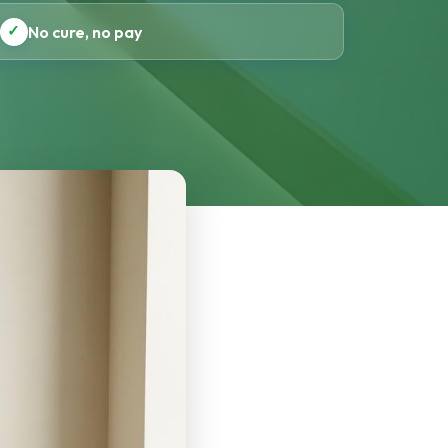
✓
No cure, no pay