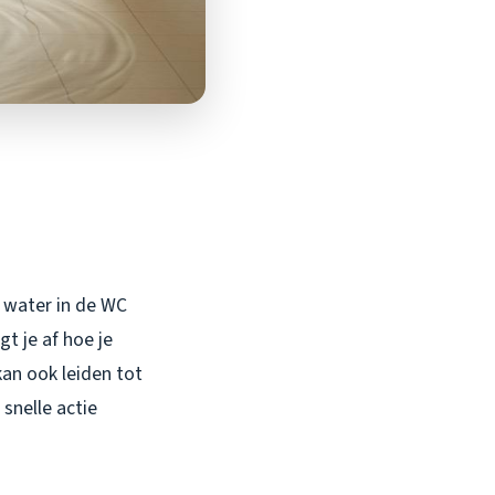
t water in de WC
gt je af hoe je
kan ook leiden tot
 snelle actie