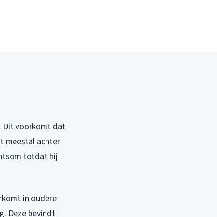
. Dit voorkomt dat
it meestal achter
chtsom totdat hij
orkomt in oudere
g. Deze bevindt