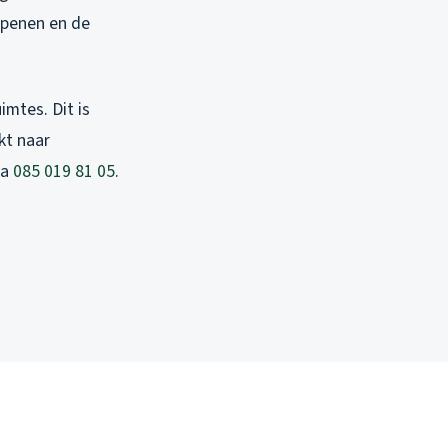
 openen en de
imtes. Dit is
kt naar
ia
085 019 81 05
.