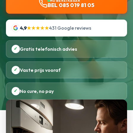
NU BEREIKBAAR
BEL 085 019 81 05
4,9
★★★★★
431 Google reviews
✓
Gratis telefonisch advies
✓
Vaste prijs vooraf
✓
No cure, no pay