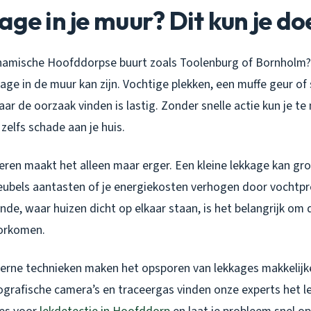
age in je muur? Dit kun je do
namische Hoofddorpse buurt zoals Toolenburg of Bornholm?
age in de muur kan zijn. Vochtige plekken, een muffe geur of
aar de oorzaak vinden is lastig. Zonder snelle actie kun je t
 zelfs schade aan je huis.
ren maakt het alleen maar erger. Een kleine lekkage kan g
eubels aantasten of je energiekosten verhogen door vochtpr
nde, waar huizen dicht op elkaar staan, is het belangrijk om d
oorkomen.
rne technieken maken het opsporen van lekkages makkelijke
ografische camera’s en traceergas vinden onze experts het l