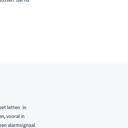
lossen. Bel nu
et letten. In
n, vooral in
 een alarmsignaal.