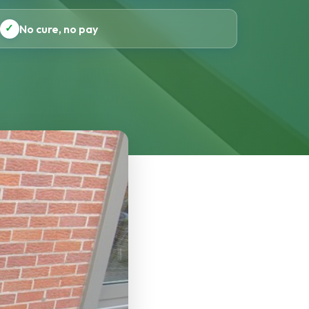
✓
No cure, no pay