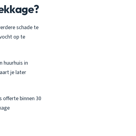
lekkage?
verdere schade te
vocht op te
en huurhuis in
art je later
s offerte binnen 30
kkage