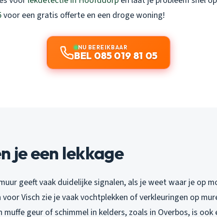
ies voor
lekdetectie in Hoofddorp
en laat je probleem snel op
5
voor een gratis offerte en een droge woning!
NU BEREIKBAAR
BEL 085 019 81 05
n je een lekkage
muur geeft vaak duidelijke signalen, als je weet waar je op mo
 voor Visch zie je vaak vochtplekken of verkleuringen op mure
 muffe geur of schimmel in kelders, zoals in Overbos, is ook