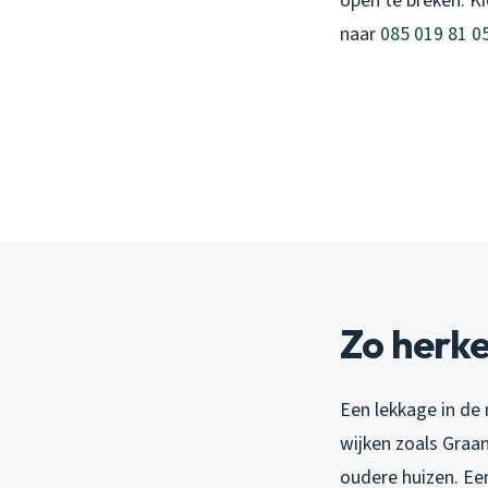
open te breken. K
naar
085 019 81 0
Zo herke
Een lekkage in de 
wijken zoals Graan
oudere huizen. Een