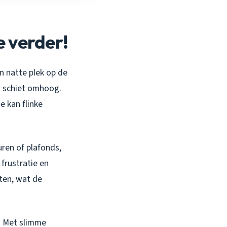
e verder!
en natte plek op de
ng schiet omhoog.
e kan flinke
uren of plafonds,
 frustratie en
ten, wat de
! Met slimme