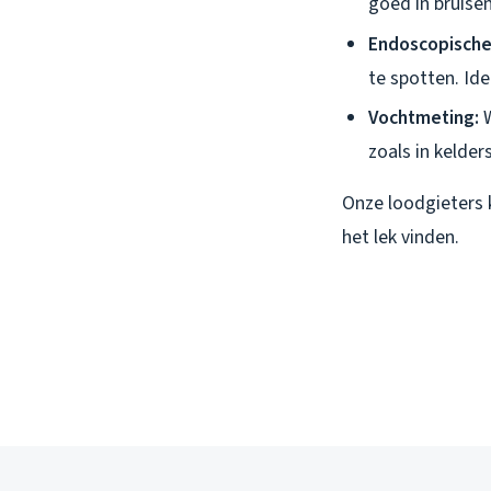
goed in bruise
Endoscopische 
te spotten. Ide
Vochtmeting:
W
zoals in kelder
Onze loodgieters 
het lek vinden.