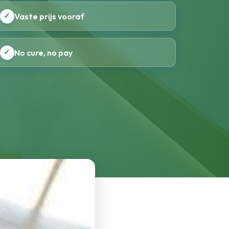
✓
Vaste prijs vooraf
✓
No cure, no pay