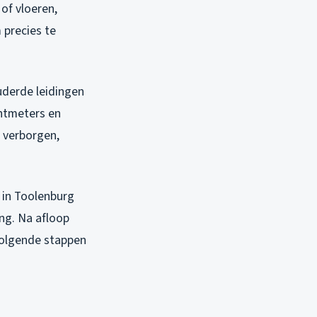
of vloeren,
 precies te
uderde leidingen
chtmeters en
p verborgen,
 in Toolenburg
ng. Na afloop
 volgende stappen