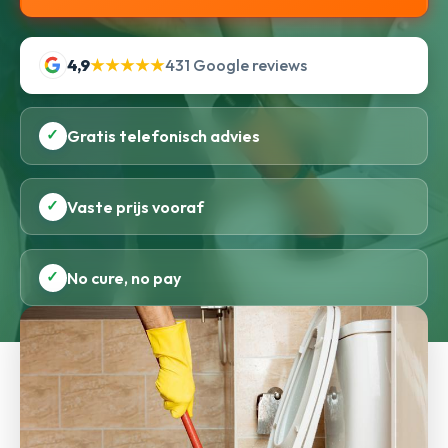
4,9
★★★★★
431 Google reviews
✓
Gratis telefonisch advies
✓
Vaste prijs vooraf
✓
No cure, no pay